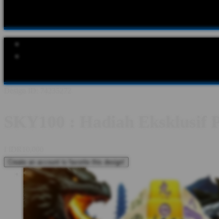
Explore Categories
Popular Products
Shop All Designs
SKY100
SKY100 LOGIN
SKY100 DAFTAR
S
Design ID: 74235272
SKY100 : Hadiah Eksklusif 
I
IDR10,000
Create an account to favorite this design!