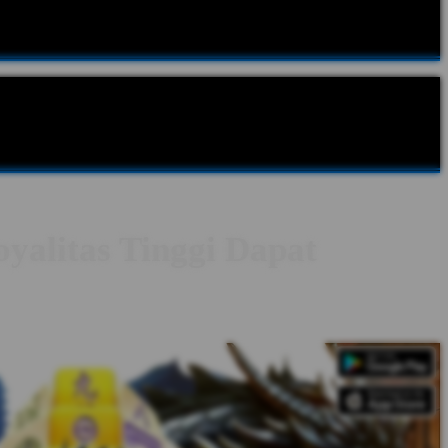
ME ONLINE
yalitas Tinggi Dapat