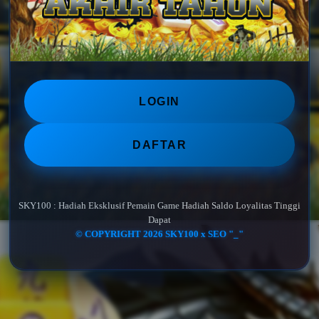
LOGIN
DAFTAR
SKY100 : Hadiah Eksklusif Pemain Game Hadiah Saldo Loyalitas Tinggi
Dapat
© COPYRIGHT 2026 SKY100 x SEO "_"