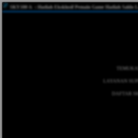
SKY100
&
: Hadiah Eksklusif Pemain Game Hadiah Saldo L
TEMUKAN
LAYANAN SUP
DAFTAR S